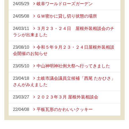
24/05/29
岐阜ワールドローズガーデン
24/05/08
ＧＷ密かに貸し切り状態の場所
24/03/11
３月２３・２４日 屋根外装相談会のチ
ラシが出来ました
23/08/10
令和５年９月２３・２４日屋根外装相談
会開催のお知らせ
23/05/10
中山神明神社例大祭へ行ってきました
23/04/18
土岐市議会議員立候補「西尾 たかひさ」
さんがみえました
23/03/27
２０２３年３月 屋根外装相談会
22/04/08
平板瓦形のかわいいクッキー