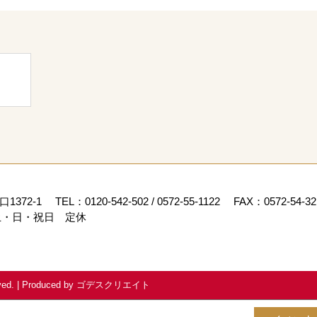
雨漏りレスキュー日誌
今日は、お客様からご依
現場レポートをお届けしま
2025/11/26
雨漏りする前に！谷板
安心を手に入れた話
今回は、「先日2階の窓
と気になる部分を見つけて
1372-1
TEL：
0120-542-502
/
0572-55-1122
FAX：0572-54-
2025/11/20
・日・祝日 定休
可児市 屋根の美観と
れをプロが徹底補修！
いつも丸新のブログをご
す！ 今回は、建物の耐久性
ed.
|
Produced by
ゴデスクリエイト