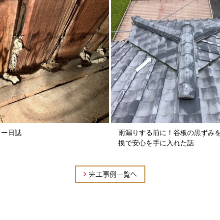
某神社の屋根に倒木が
某神社の管理棟の屋根に
ので直しに行って来ました。
2026/01/16
屋根の寿命を延ばす秘
見逃さずヴィクセンで
「早めの対策」が住まい
い屋根リフォーム。 きっか
ュー日誌
雨漏りする前に！谷板の黒ずみ
換で安心を手に入れた話
2025/12/15
割れた瓦１枚の差し替
１階部分の瓦が１枚割れ
完工事例一覧へ
えらえますか？ １枚だけな
2025/12/04