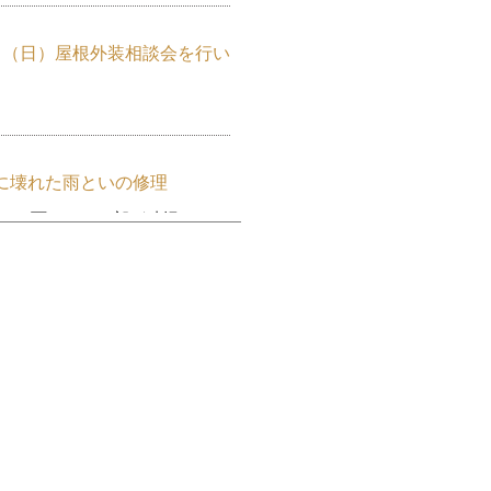
日（日）屋根外装相談会を行い
に壊れた雨といの修理
のと雨といの一部が破損した、
..
外壁塗装まで！お家をまるご
テナンス記録
 今日はお家のメンテナンスの
回...