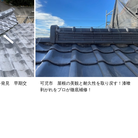
・・・
木が倒れ、瓦が割れてしまった
 ...
訣は「早解散」？北側の苔を
カバー工法
を救う。苔のサインを見逃さな
...
を発見 早期交
可児市 屋根の美観と耐久性を取り戻す！漆喰
剥がれをプロが徹底補修！
え工事
ているみたいだけど、直しても
...