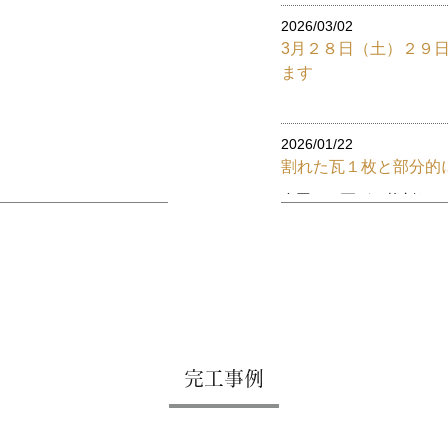
2026/03/02
3月２８日（土）２９
ます
2026/01/22
割れた瓦１枚と部分的
今回は、瓦が１枚割れた
ちょっとした修理です。 .
2026/01/21
玄関の雨漏り修理から
と守るこだわりのメン
みなさん、こんにちは！
完工事例
様子をレポートします。 今
2026/01/20