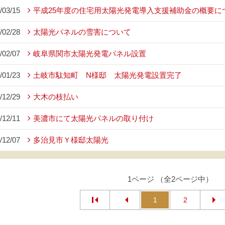
/03/15
平成25年度の住宅用太陽光発電導入支援補助金の概要に
/02/28
太陽光パネルの雪害について
/02/07
岐阜県関市太陽光発電パネル設置
/01/23
土岐市駄知町 N様邸 太陽光発電設置完了
/12/29
大木の枝払い
/12/11
美濃市にて太陽光パネルの取り付け
/12/07
多治見市Ｙ様邸太陽光
1ページ （全2ページ中）
1
2