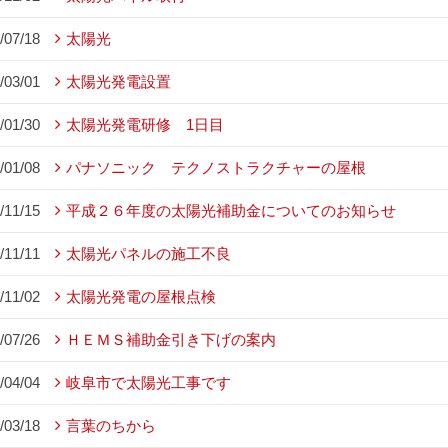
/07/18
太陽光
/03/01
太陽光発電設置
/01/30
太陽光発電研修 1日目
/01/08
パナソニック テクノストラクチャーの屋根
/11/15
平成２６年度の太陽光補助金についてのお知らせ
/11/11
太陽光パネルの施工不良
/11/02
太陽光発電の屋根点検
/07/26
ＨＥＭＳ補助金引き下げの案内
/04/04
岐阜市で太陽光工事です
/03/18
言葉のちから