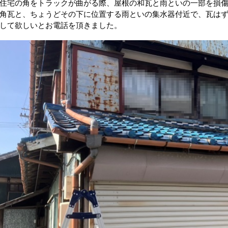
住宅の角をトラックが曲がる際、屋根の和瓦と雨といの一部を損
角瓦と、ちょうどその下に位置する雨といの集水器付近で、瓦は
して欲しいとお電話を頂きました。