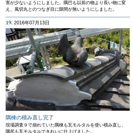
害が少ないようにしました。隅巴も以前の物より長い物に変
え、風切丸とのつなぎ目に隙間が無いようにしました。
19.
2016年07月13日
隅棟の積み直し完了
現場調査９で崩れていた隅棟も瓦モルタルを使い積み直し、
隅尻も瓦モルタルできれいに仕上げました。