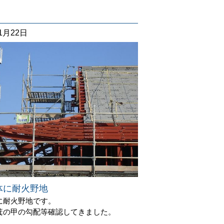
11月22日
体に耐火野地
に耐火野地です。
箕の甲の勾配等確認してきました。