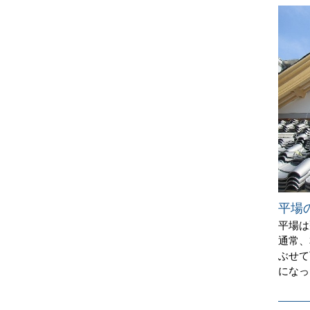
平場
平場は
通常、
ぶせて
になっ