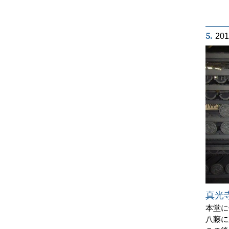
5.
20
真光
本堂に
八藤に