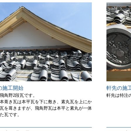
の施工開始
軒先の施
飛鳥野2段瓦です。
軒先は特注
本葺き瓦は本平瓦を下に敷き、素丸瓦を上にか
瓦を葺きますが、飛鳥野瓦は本平と素丸が一体
た瓦です。