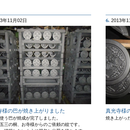
6.
13年11月02日
2013年
寺様の巴が焼き上がりました
真光寺様
使う巴が焼成が完了しました。
焼き上がっ
五三の桐、お寺様からのご依頼の紋です。