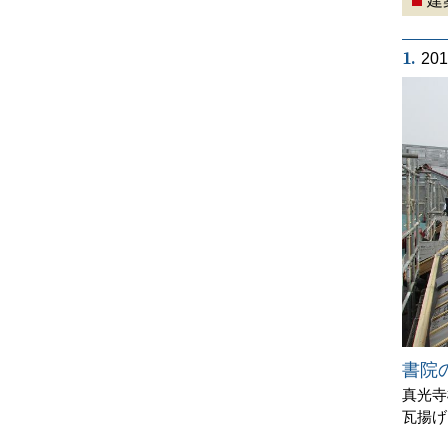
建
1.
20
書院
真光寺
瓦揚げ