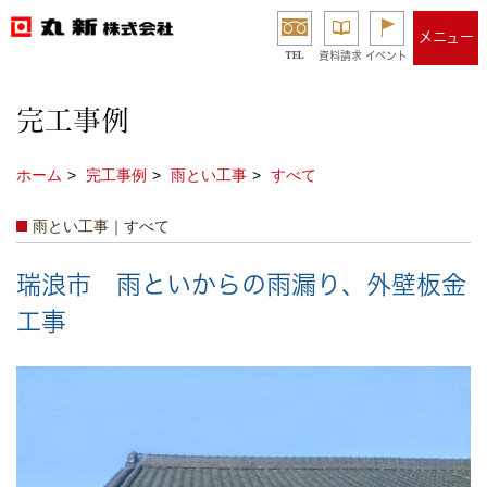
メニュー
TEL
資料請求
イベント
完工事例
ホーム
完工事例
雨とい工事
すべて
雨とい工事｜すべて
瑞浪市 雨といからの雨漏り、外壁板金
工事