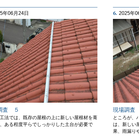
6.
25年06月24日
2025年
調査 ５
現場調査
工法では、既存の屋根の上に新しい屋根材を葺
ところが、
、ある程度平らでしっかりした土台が必要で
は、新しい
果、雨漏り