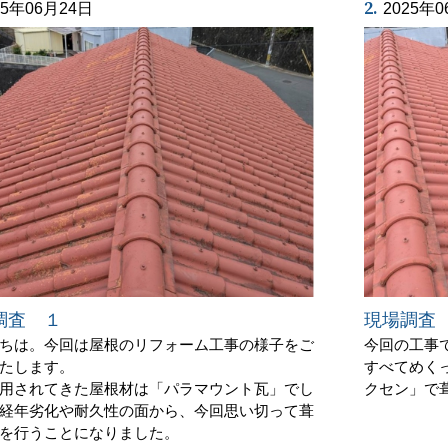
2.
25年06月24日
2025年
調査 １
現場調査
ちは。今回は屋根のリフォーム工事の様子をご
今回の工事
たします。
すべてめく
用されてきた屋根材は「パラマウント瓦」でし
クセン」で
経年劣化や耐久性の面から、今回思い切って葺
を行うことになりました。