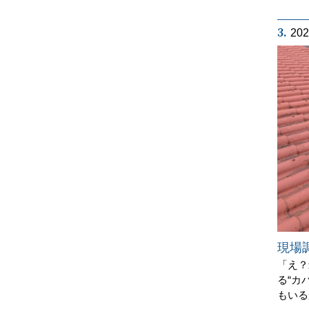
3.
20
現場
「え？
る“カ
もいる