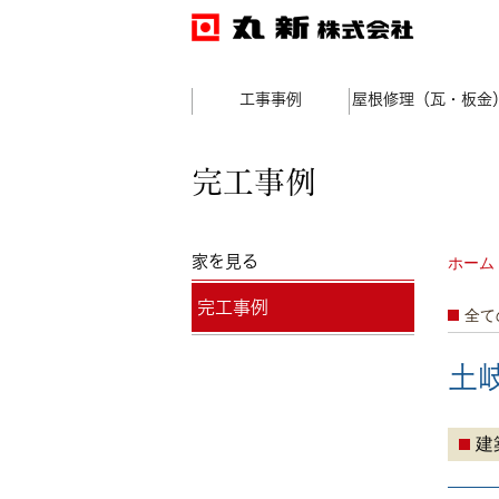
工事事例
屋根修理（瓦・板金
完工事例
家を見る
ホーム
完工事例
全て
土
建