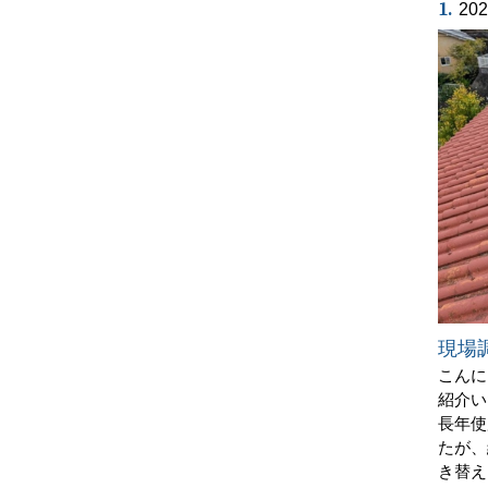
1.
20
現場
こんに
紹介い
長年使
たが、
き替え