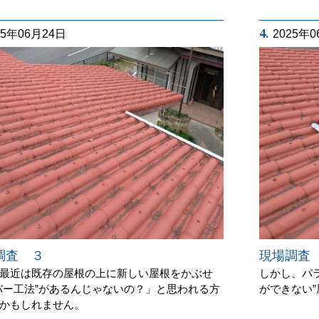
4.
25年06月24日
2025年
調査 ３
現場調査
最近は既存の屋根の上に新しい屋根をかぶせ
しかし、パ
バー工法”があるんじゃないの？」と思われる方
ができない
かもしれません。