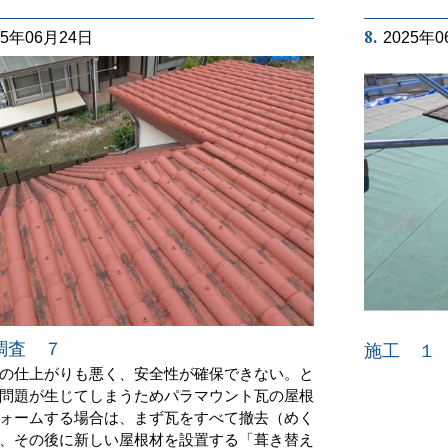
8.
25年06月24日
2025年
調査 ７
施工 １
の仕上がりも悪く、安全性が確保できない。と
問題が生じてしまうためパラマウント瓦の屋根
ォームする場合は、まず瓦をすべて撤去（めく
、その後に新しい屋根材を設置する「葺き替え