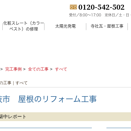
0120-542-502
受付／8:00～17:00
定休日／土・日
化粧スレート（カラー
）
太陽光発電
寺社瓦・屋根工事
ベスト）の修理
完工事例
全ての工事
すべて
の工事｜すべて
岐市 屋根のリフォーム工事
築中レポート