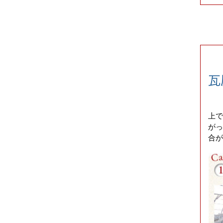
瓦
上で
が
合が