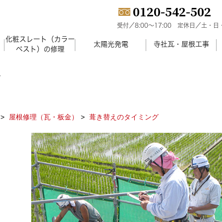
0120-542-502
受付／8:00～17:00
定休日／土・日
化粧スレート（カラー
）
太陽光発電
寺社瓦・屋根工事
ベスト）の修理
グ
屋根修理（瓦・板金）
葺き替えのタイミング