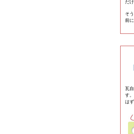
だけ
そ
前に
瓦自
す
はず