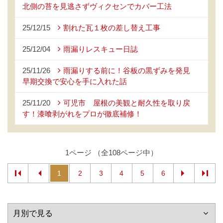
北側の苔を見逃さずヴィクセンでカバー工法
25/12/15
割れた瓦１枚の差し替え工事
25/12/04
雨漏りレスキュー日誌
25/11/26
雨漏りする前に！谷板の黒ずみを発見
早期交換で安心を手に入れた話
25/11/20
可児市 屋根の美観と耐久性を取り戻
す！漆喰剥がれをプロが徹底補修！
1ページ （全108ページ中）
1
2
3
4
5
6