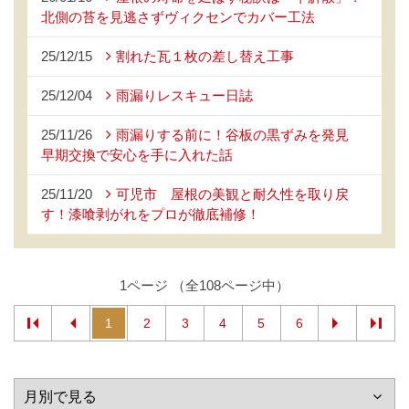
北側の苔を見逃さずヴィクセンでカバー工法
25/12/15
割れた瓦１枚の差し替え工事
25/12/04
雨漏りレスキュー日誌
25/11/26
雨漏りする前に！谷板の黒ずみを発見
早期交換で安心を手に入れた話
25/11/20
可児市 屋根の美観と耐久性を取り戻
す！漆喰剥がれをプロが徹底補修！
1ページ （全108ページ中）
1
2
3
4
5
6