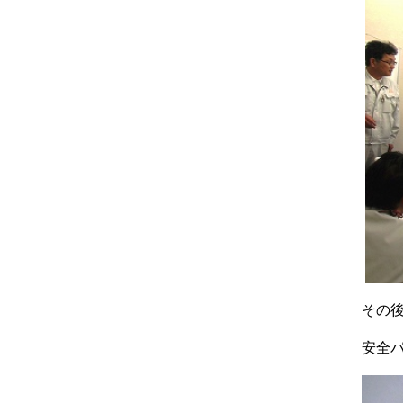
その
安全