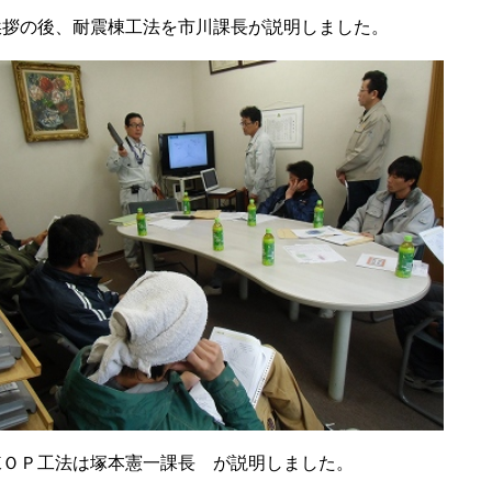
挨拶の後、
耐震棟工法を市川課長が説明しました。
棟ＯＰ工法は塚本憲一課長 が説明しました。