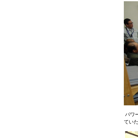
パワ
てい