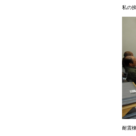
私の
耐震