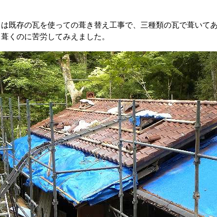
目は既存の瓦を使っての葺き替え工事で、
三種類の瓦で葺いて
、葺くのに苦労してみえました。