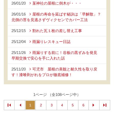
26/01/20
某神社の屋根に倒木が・・・
26/01/16
屋根の寿命を延ばす秘訣は「早解散」？
北側の苔を見逃さずヴィクセンでカバー工法
25/12/15
割れた瓦１枚の差し替え工事
25/12/04
雨漏りレスキュー日誌
25/11/26
雨漏りする前に！谷板の黒ずみを発見
早期交換で安心を手に入れた話
25/11/20
可児市 屋根の美観と耐久性を取り戻
す！漆喰剥がれをプロが徹底補修！
1ページ （全108ページ中）
1
2
3
4
5
6