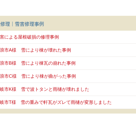
害修理｜雪害修理事例
害による屋根破損の修理事例
浪市A様 雪により棟が壊れた事例
浪市B様 雪により棟瓦の崩れた事例
浪市C様 雪により棟が曲がった事例
岐市K様 雪で波トタンと雨樋が壊れました
岐市T様 雪の重みで軒瓦がズレて雨樋が変形しました