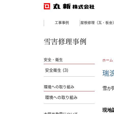
工事事例
屋根修理（瓦・板金
雪害修理事例
安全・衛生
ホーム
安全衛生 (3)
瑞
環境への取り組み
雪が
環境への取り組み
現地