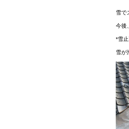
雪で
今後
*雪
雪が