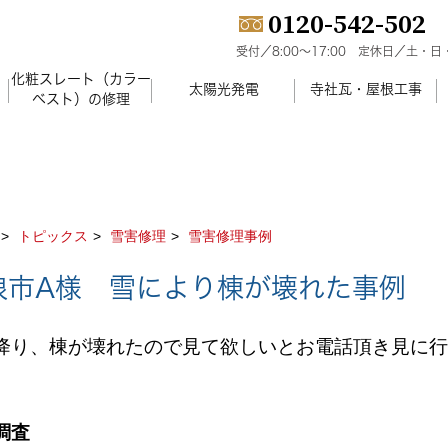
0120-542-502
受付／8:00～17:00
定休日／土・日
化粧スレート（カラー
）
太陽光発電
寺社瓦・屋根工事
ベスト）の修理
トピックス
雪害修理
雪害修理事例
浪市A様 雪により棟が壊れた事例
降り、棟が壊れたので見て欲しいとお電話頂き見に行
調査