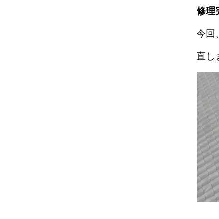
修理
今回
直し