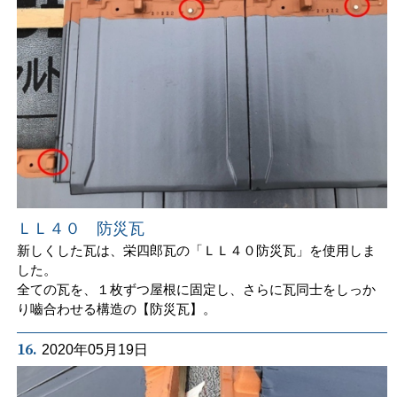
ＬＬ４０ 防災瓦
新しくした瓦は、栄四郎瓦の「ＬＬ４０防災瓦」を使用しま
した。
全ての瓦を、１枚ずつ屋根に固定し、さらに瓦同士をしっか
り嚙合わせる構造の【防災瓦】。
16.
2020年05月19日