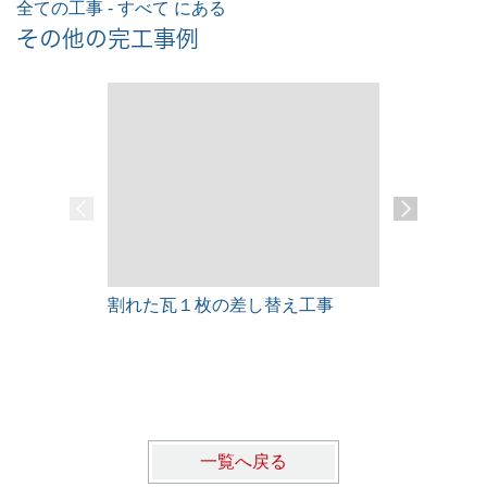
全ての工事 - すべて にある
その他の完工事例
割れた瓦１枚の差し替え工事
雨漏りレス
一覧へ戻る