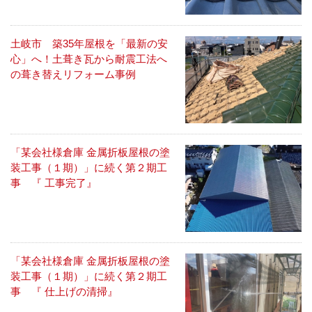
土岐市 築35年屋根を「最新の安
心」へ！土葺き瓦から耐震工法へ
の葺き替えリフォーム事例
「某会社様倉庫 金属折板屋根の塗
装工事（１期）」に続く第２期工
事 『 工事完了』
「某会社様倉庫 金属折板屋根の塗
装工事（１期）」に続く第２期工
事 『 仕上げの清掃』