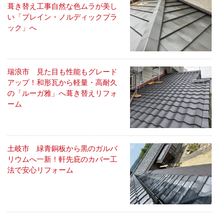
葺き替え工事自然な色ムラが美し
い「プレイン・ノルディックブラ
ック」へ
瑞浪市 見た目も性能もグレード
アップ！和形瓦から軽量・高耐久
の「ルーガ雅」へ葺き替えリフォ
ーム
土岐市 緑青銅板から黒のガルバ
リウムへ一新！軒先庇のカバー工
法で安心リフォーム