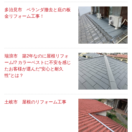
多治見市 ベランダ撤去と庇の板
金リフォーム工事！
瑞浪市 築2年なのに屋根リフォ
ーム!? カラーベストに不安を感じ
たお客様が選んだ“安心と耐久
性”とは？
土岐市 屋根のリフォーム工事