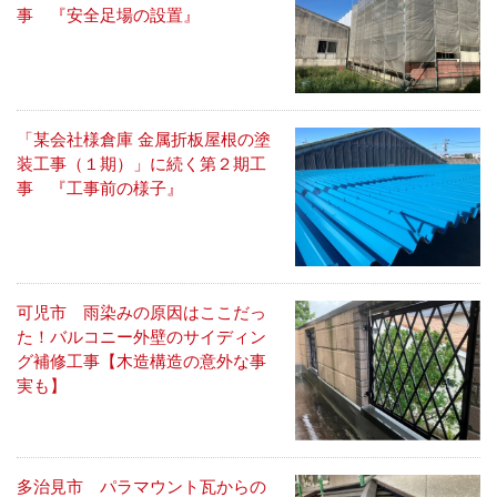
事 『安全足場の設置』
「某会社様倉庫 金属折板屋根の塗
装工事（１期）」に続く第２期工
事 『工事前の様子』
可児市 雨染みの原因はここだっ
た！バルコニー外壁のサイディン
グ補修工事【木造構造の意外な事
実も】
多治見市 パラマウント瓦からの