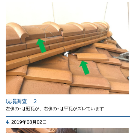
現場調査 ２
左側の↑は冠瓦が、右側の↑は平瓦がズレています
4.
2019年08月02日