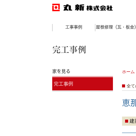
工事事例
屋根修理（瓦・板金
完工事例
家を見る
ホーム
完工事例
全て
恵
建