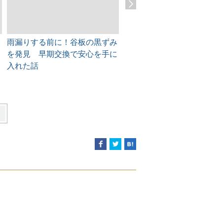
雨漏りする前に！谷板の黒ずみ
可児市 屋根の美観と耐久
を発見 早期交換で安心を手に
取り戻す！漆喰剥がれをプ
入れた話
徹底補修！