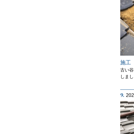
施工
古い谷
しまし
9.
20