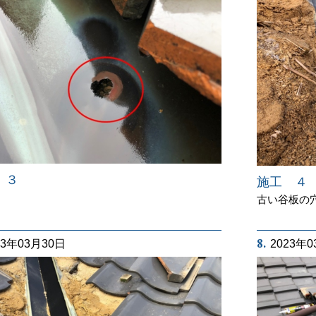
 ３
施工 ４
古い谷板の
8.
23年03月30日
2023年