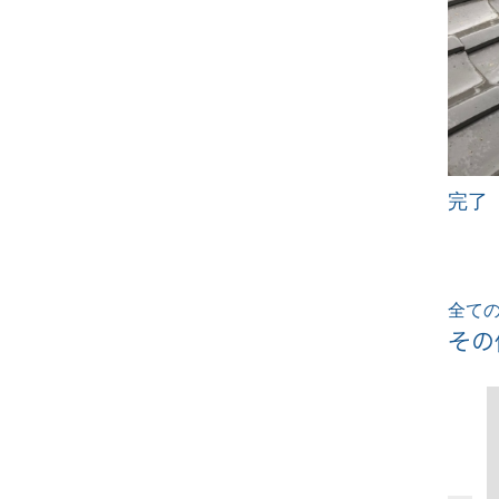
完了
全ての
その