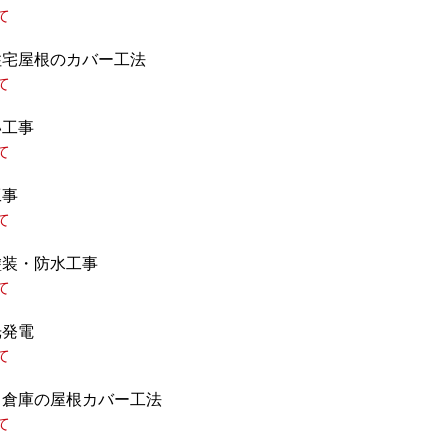
て
住宅屋根のカバー工法
て
い工事
て
工事
て
塗装・防水工事
て
光発電
て
・倉庫の屋根カバー工法
て