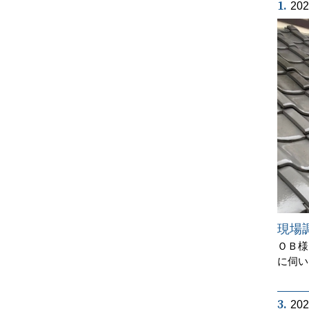
1.
20
現場
ＯＢ様
に伺い
3.
20