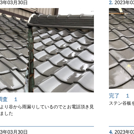
2.
23年03月30日
2023年
完了 １
調査 １
ステン谷板
より谷から雨漏りしているのでとお電話頂き見
ました
4.
23年03月30日
2023年