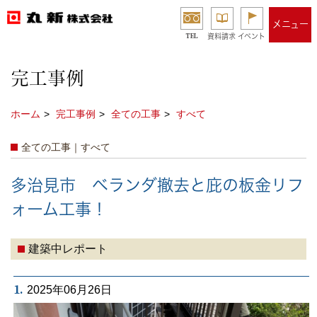
メニュー
TEL
資料請求
イベント
完工事例
ホーム
完工事例
全ての工事
すべて
全ての工事｜すべて
多治見市 ベランダ撤去と庇の板金リフ
ォーム工事！
建築中レポート
1.
2025年06月26日