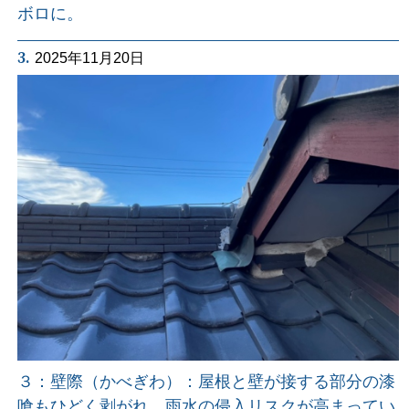
ボロに。
3.
2025年11月20日
３：壁際（かべぎわ）：屋根と壁が接する部分の漆
喰もひどく剥がれ、雨水の侵入リスクが高まってい