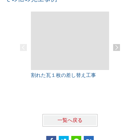
割れた瓦１枚の差し替え工事
雨漏りレス
一覧へ戻る