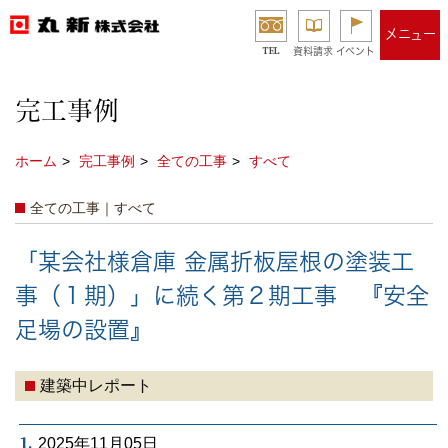
メニュー
TEL
資料請求
イベント
完工事例
ホーム
完工事例
全ての工事
すべて
全ての工事｜すべて
「某会社様倉庫 金属折板屋根の塗装工
事（１期）」に続く第２期工事 『安全
足場の設置』
建築中レポート
1.
2025年11月05日