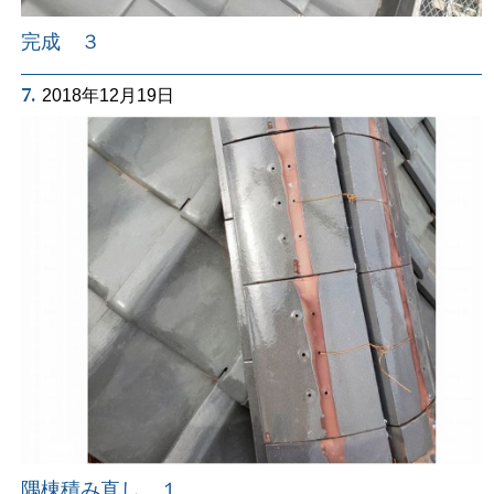
完成 ３
7.
2018年12月19日
隅棟積み直し １