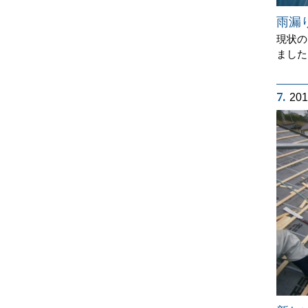
雨漏
現状の
ました
7.
20