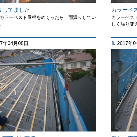
りしてました
カラーベ
カラーベスト屋根をめくったら、雨漏りしてい
カラーベス
。
しく張り変
8.
17年04月08日
2017年