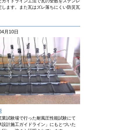
たガイドライン工法で瓦の全数をステンレ
定します。また瓦はズレ落ちにくい防災瓦
04月10日
能
窯業試験場で行った耐風圧性能試験にて
準設計施工ガイドライン」にもとづいた