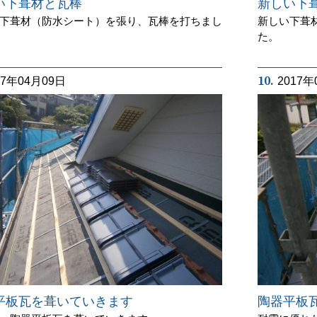
い下葺材と瓦棒
新しい下
下葺材（防水シート）を張り、瓦棒を打ちまし
新しい下葺
た。
10.
17年04月09日
2017年
平板瓦を葺いていきます
陶器平板