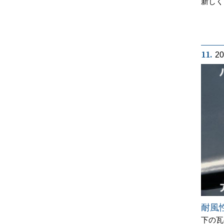
新しく
11.
2
耐風
下の瓦