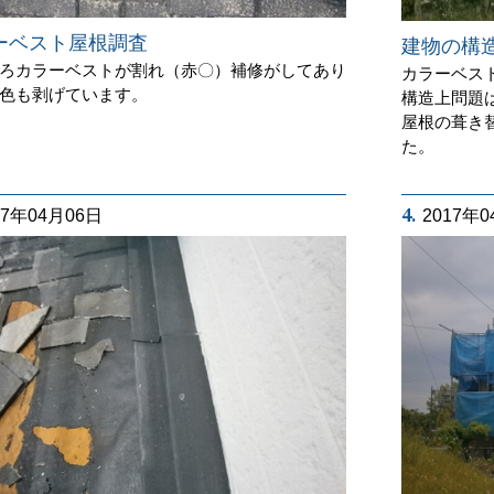
ーベスト屋根調査
建物の構
ろカラーベストが割れ（赤〇）補修がしてあり
カラーベス
色も剥げています。
構造上問題
屋根の葺き
た。
4.
17年04月06日
2017年