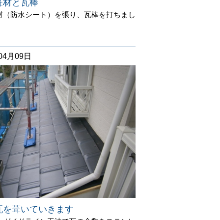
葺材と瓦棒
材（防水シート）を張り、瓦棒を打ちまし
04月09日
瓦を葺いていきます