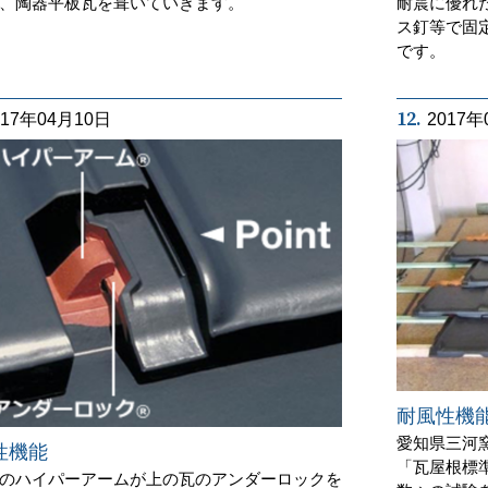
、陶器平板瓦を葺いていきます。
耐震に優れ
ス釘等で固
です。
12.
017年04月10日
2017年
耐風性機
愛知県三河
性機能
「瓦屋根標
のハイパーアームが上の瓦のアンダーロックを