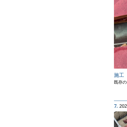
施工
既存の
7.
20