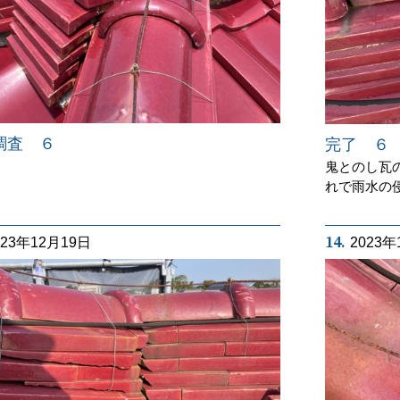
調査 ６
完了 ６
鬼とのし瓦
れで雨水の
14.
023年12月19日
2023年