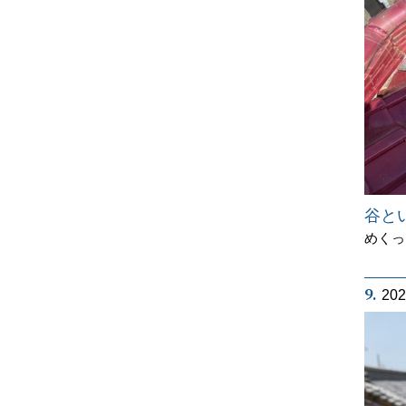
谷と
めくっ
9.
20