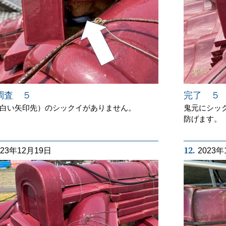
完了 ５
調査 ５
鬼元にシッ
白い矢印先）のシックイがありません。
防げます。
12.
023年12月19日
2023年