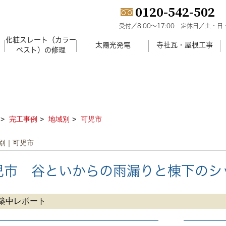
0120-542-502
受付／8:00～17:00
定休日／土・日
化粧スレート（カラー
）
太陽光発電
寺社瓦・屋根工事
ベスト）の修理
完工事例
地域別
可児市
別｜可児市
児市 谷といからの雨漏りと棟下のシ
築中レポート