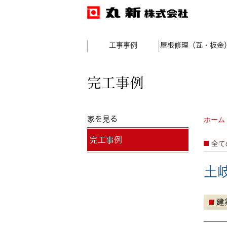
工事事例
屋根修理（瓦・板金
完工事例
家を見る
ホーム
完工事例
全て
土
建