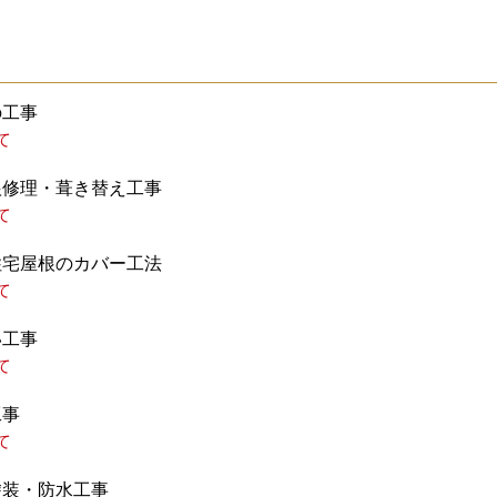
の工事
て
根修理・葺き替え工事
て
住宅屋根のカバー工法
て
い工事
て
工事
て
塗装・防水工事