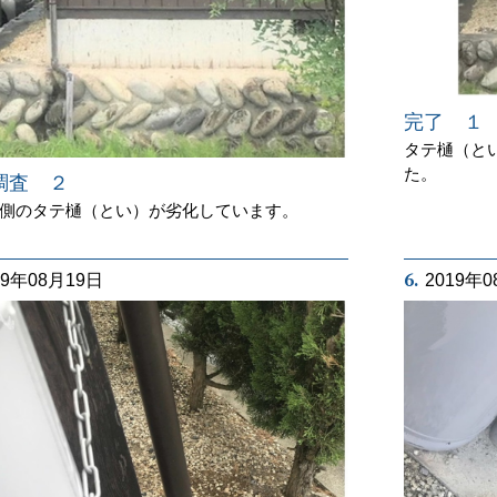
完了 １
タテ樋（と
た。
調査 ２
側のタテ樋（とい）が劣化しています。
6.
19年08月19日
2019年