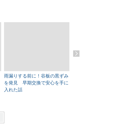
雨漏りする前に！谷板の黒ずみ
可児市 屋根の美観と耐久
を発見 早期交換で安心を手に
取り戻す！漆喰剥がれをプ
入れた話
徹底補修！