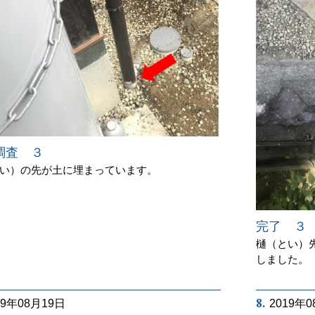
調査 ３
い）の先が土に埋まっています。
完了 ３
樋（とい）
しました。
8.
19年08月19日
2019年