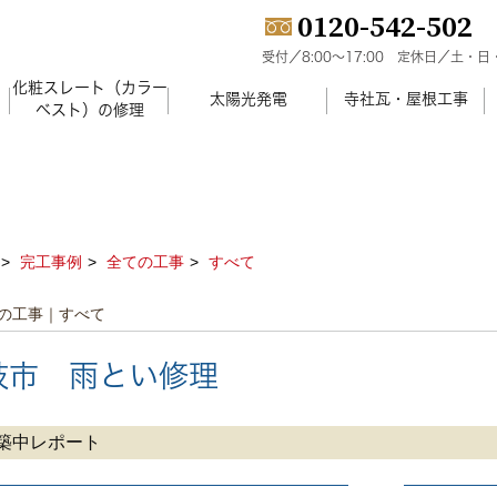
0120-542-502
受付／8:00～17:00
定休日／土・日
化粧スレート（カラー
）
太陽光発電
寺社瓦・屋根工事
ベスト）の修理
完工事例
全ての工事
すべて
の工事｜すべて
岐市 雨とい修理
築中レポート