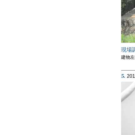
現場
建物左
5.
20