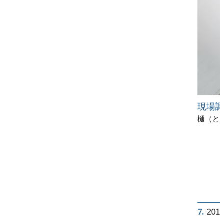
現場
樋（と
7.
20