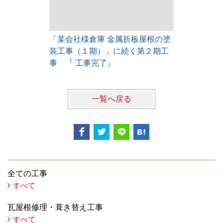
「某会社様倉庫 金属折板屋根の塗
「某会社様
装工事（１期）」に続く第２期工
装工事（１
事 『 工事完了』
事 『 仕
一覧へ戻る
全ての工事
すべて
瓦屋根修理・葺き替え工事
すべて