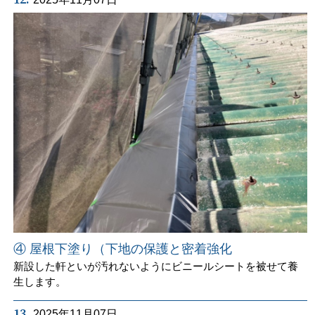
④ 屋根下塗り（下地の保護と密着強化
新設した軒といが汚れないようにビニールシートを被せて養
生します。
13.
2025年11月07日