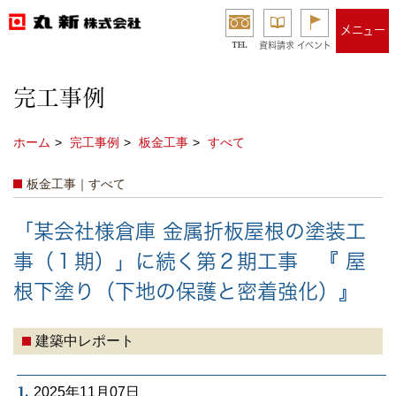
メニュー
TEL
資料請求
イベント
完工事例
ホーム
完工事例
板金工事
すべて
板金工事｜すべて
「某会社様倉庫 金属折板屋根の塗装工
事（１期）」に続く第２期工事 『 屋
根下塗り（下地の保護と密着強化）』
建築中レポート
1.
2025年11月07日