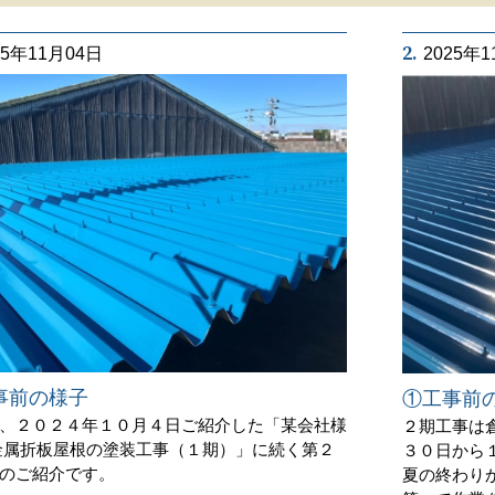
2.
25年11月04日
2025年
事前の様子
①工事前
、２０２４年１０月４日ご紹介した「某会社様
２期工事は
金属折板屋根の塗装工事（１期）」に続く第２
３０日から
のご紹介です。
夏の終わり