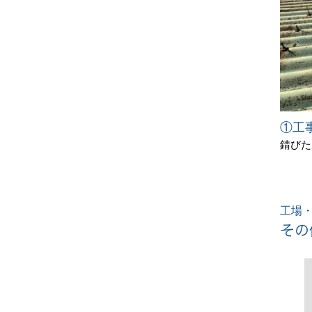
①工
錆びた
工場・
その