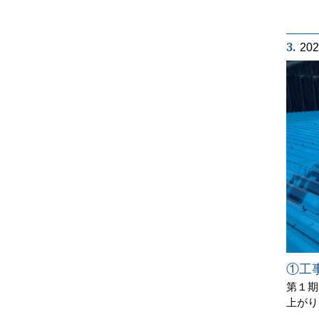
3.
20
①工
第１期
上がり