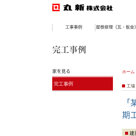
工事事例
屋根修理（瓦・板金
完工事例
家を見る
ホーム
完工事例
工場
「
期
建