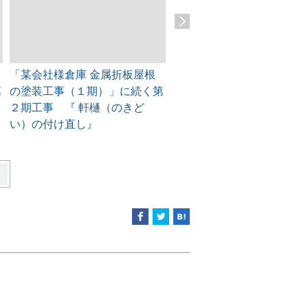
「某会社様倉庫 金属折板屋根
「某会社様倉庫 金属折板屋
第
の塗装工事（１期）」に続く第
の塗装工事（１期）」に続
２期工事 『 軒樋（のきど
２期工事 『 外壁下塗りと
い）の付け直し』
上げ』