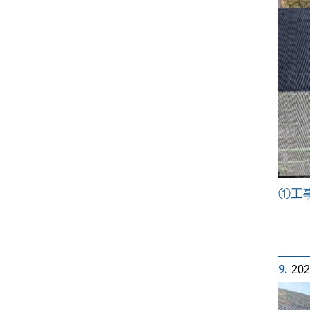
①工
9.
20