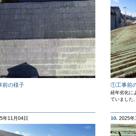
事前の様子
①工事前
経年劣化に
ていました
10.
25年11月04日
2025年