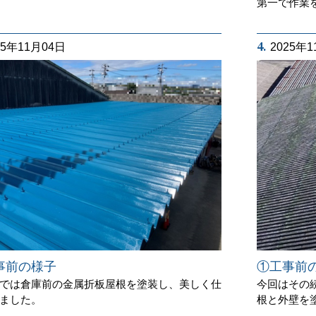
第一で作業
4.
25年11月04日
2025年
事前の様子
①工事前
では倉庫前の金属折板屋根を塗装し、美しく仕
今回はその
ました。
根と外壁を