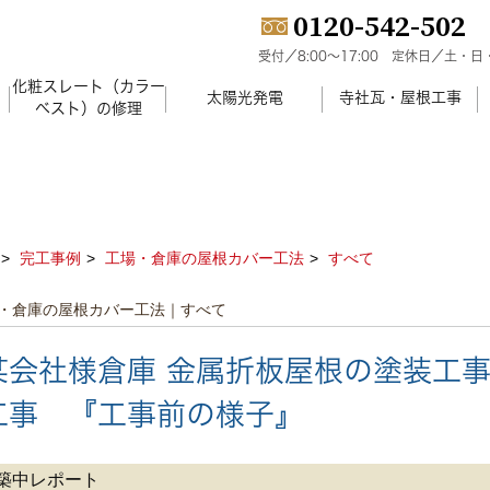
0120-542-502
受付／8:00～17:00
定休日／土・日
化粧スレート（カラー
）
太陽光発電
寺社瓦・屋根工事
ベスト）の修理
完工事例
工場・倉庫の屋根カバー工法
すべて
・倉庫の屋根カバー工法｜すべて
某会社様倉庫 金属折板屋根の塗装工
工事 『工事前の様子』
築中レポート