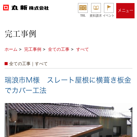
メニュー
TEL
資料請求
イベント
完工事例
ホーム
完工事例
全ての工事
すべて
全ての工事｜すべて
瑞浪市Ｍ様 スレート屋根に横葺き板金
でカバー工法