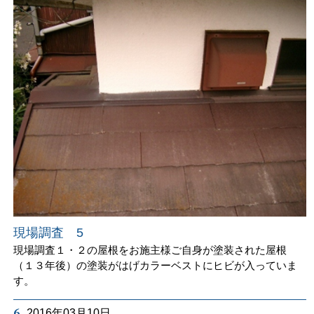
現場調査 5
現場調査１・２の屋根をお施主様ご自身が塗装された屋根
（１３年後）の塗装がはげカラーベストにヒビが入っていま
す。
6.
2016年03月10日