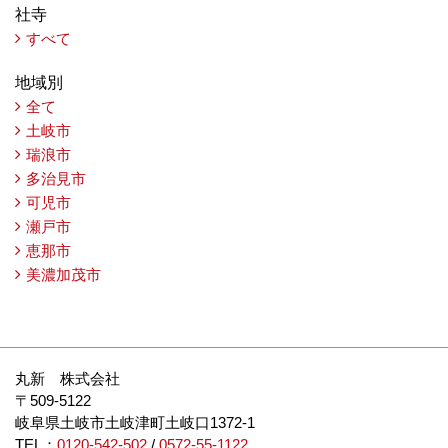
社寺
すべて
地域別
全て
土岐市
瑞浪市
多治見市
可児市
瀬戸市
恵那市
美濃加茂市
丸新 株式会社
〒509-5122
岐阜県土岐市土岐津町土岐口1372-1
TEL：
0120-542-502
/
0572-55-1122