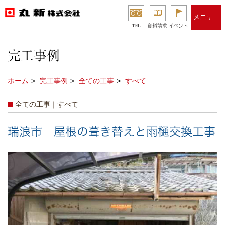
メニュー
TEL
資料請求
イベント
完工事例
ホーム
完工事例
全ての工事
すべて
全ての工事｜すべて
瑞浪市 屋根の葺き替えと雨樋交換工事