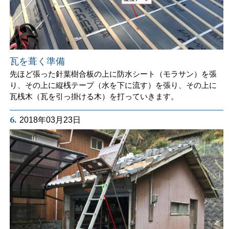
瓦を葺く準備
先ほど張った針葉樹合板の上に防水シート（モラサン）を張
り、その上に縦桟テープ（水を下に流す）を張り、その上に
瓦桟木（瓦を引っ掛ける木）を打っていきます。
6.
2018年03月23日