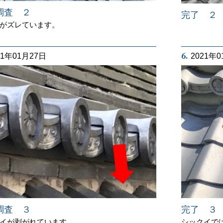
調査 ２
完了 ２
がズレています。
6.
21年01月27日
2021年
完了 ３
調査 ３
シックイで
イが剥がれています。