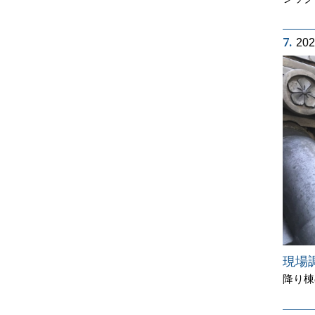
7.
20
現場
降り棟