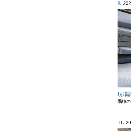
9.
20
現場
隅棟の
11.
2