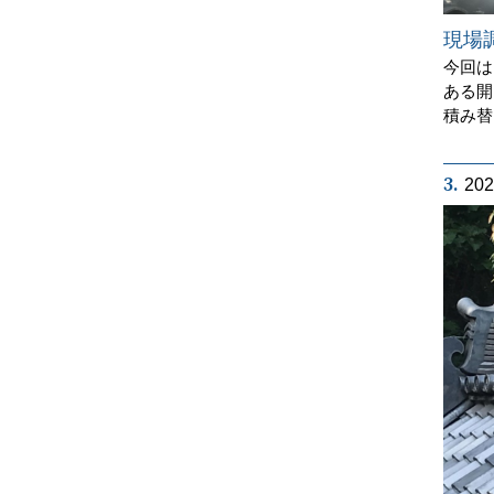
現場
今回は
ある開
積み替
3.
20