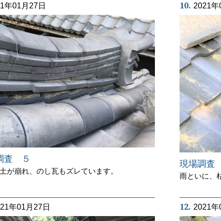
10.
21年01月27日
2021年
調査 ５
現場調査
土が崩れ、のし瓦もズレています。
雨といに、
12.
021年01月27日
2021年