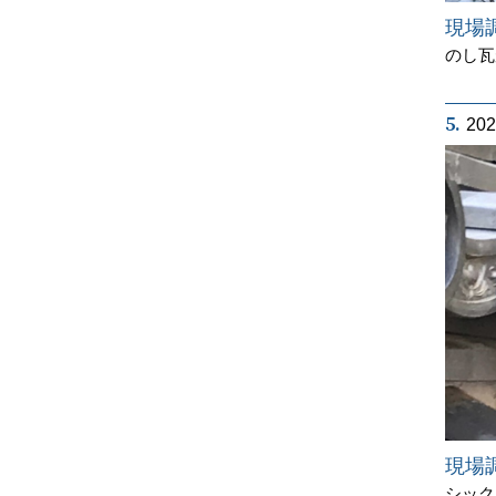
現場
のし瓦
5.
20
現場
シック