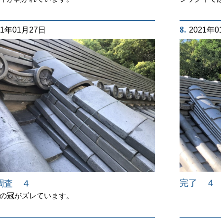
8.
21年01月27日
2021年
完了 ４
調査 ４
の冠がズレています。