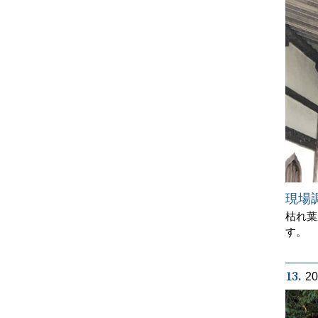
現場
枯れ葉
す。
13.
2