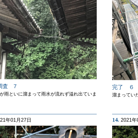
調査 7
完了 ６
が雨といに溜まって雨水が流れず溢れ出ていま
溜まってい
14.
021年01月27日
2021年