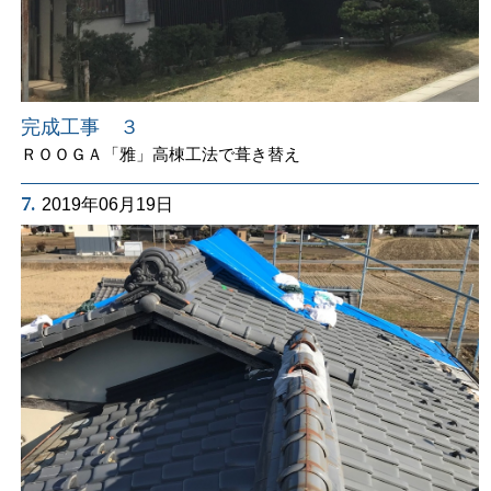
完成工事 ３
ＲＯＯＧＡ「雅」高棟工法で葺き替え
7.
2019年06月19日