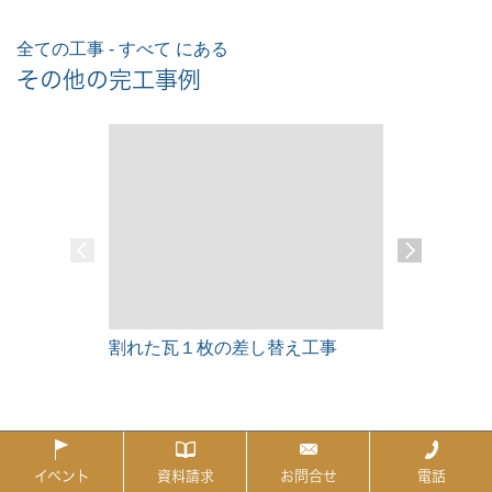
全ての工事 - すべて にある
その他の完工事例
割れた瓦１枚の差し替え工事
雨漏りレス
イベント
資料請求
お問合せ
電話