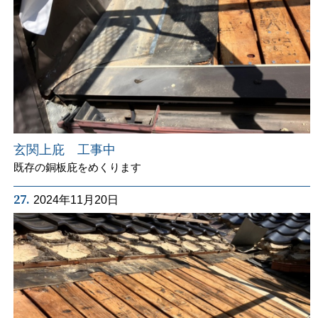
玄関上庇 工事中
既存の銅板庇をめくります
27.
2024年11月20日