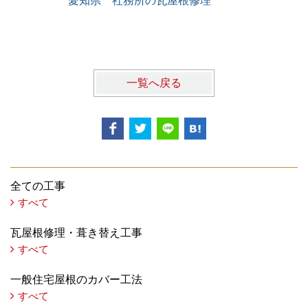
愛知県 社務所の瓦屋根修理
某会社様倉
装工事
一覧へ戻る
全ての工事
すべて
瓦屋根修理・葺き替え工事
すべて
一般住宅屋根のカバー工法
すべて