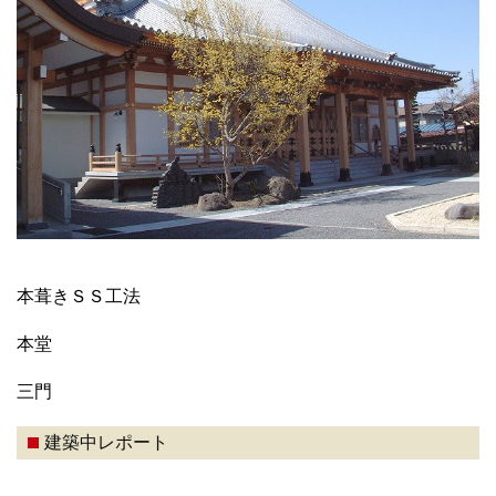
本葺きＳＳ工法
本堂
三門
建築中レポート