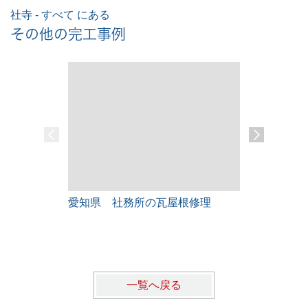
社寺 - すべて にある
その他の完工事例
愛知県 社務所の瓦屋根修理
某会社様倉
装工事
一覧へ戻る