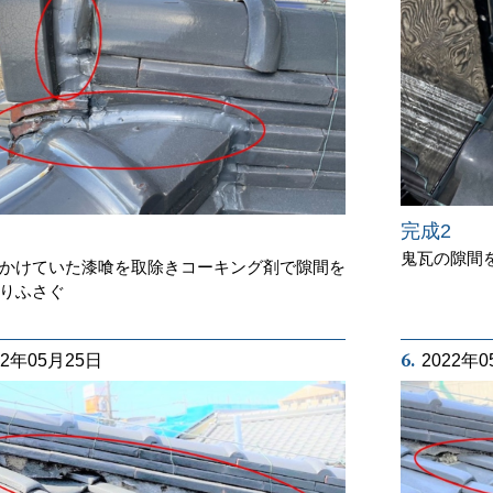
完成2
鬼瓦の隙間
かけていた漆喰を取除きコーキング剤で隙間を
りふさぐ
6.
22年05月25日
2022年