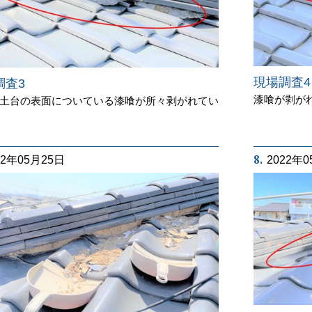
現場調査4
調査3
漆喰が剥が
土台の表面についている漆喰が所々剥がれてい
8.
22年05月25日
2022年