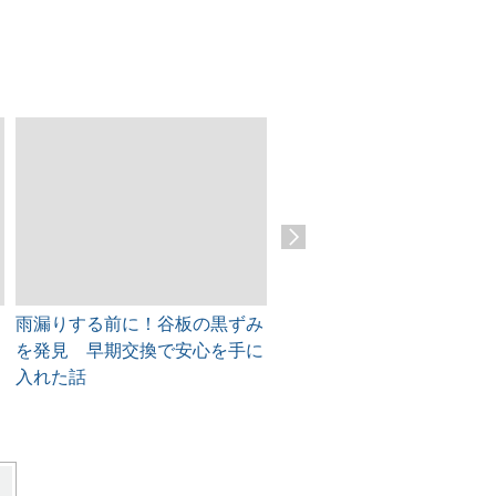
雨漏りする前に！谷板の黒ずみ
可児市 屋根の美観と耐久
を発見 早期交換で安心を手に
取り戻す！漆喰剥がれをプ
入れた話
徹底補修！