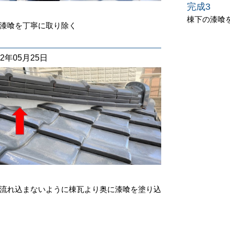
完成3
棟下の漆喰
漆喰を丁寧に取り除く
22年05月25日
流れ込まないように棟瓦より奥に漆喰を塗り込