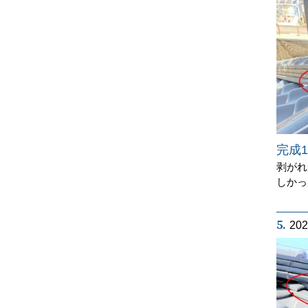
完成1
剥がれ
しかっ
5.
20