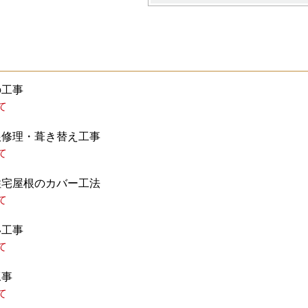
の工事
て
根修理・葺き替え工事
て
住宅屋根のカバー工法
て
い工事
て
工事
て