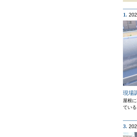
1.
20
現場
屋根に
ている
3.
20