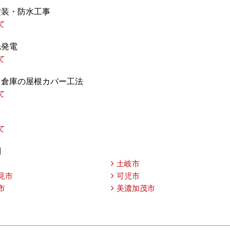
塗装・防水工事
て
光発電
て
・倉庫の屋根カバー工法
て
て
別
土岐市
見市
可児市
市
美濃加茂市