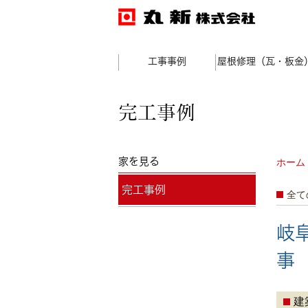
工事事例
屋根修理（瓦・板金
完工事例
家を見る
ホーム
完工事例
全て
岐
事
建