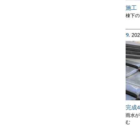
施工
棟下の
9.
20
完成4
雨水が
む