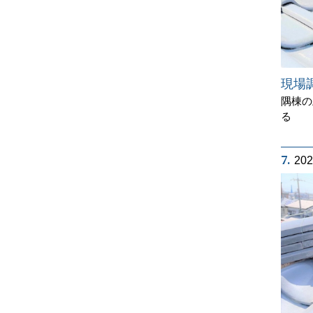
現場
隅棟の
る
7.
20