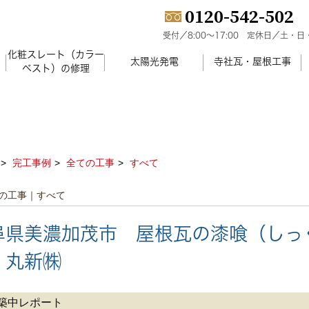
0120-542-502
受付／8:00～17:00
定休日／土・日
化粧スレート（カラー
）
太陽光発電
寺社瓦・屋根工事
ベスト）の修理
完工事例
全ての工事
すべて
の工事｜すべて
阜県美濃加茂市 屋根瓦の漆喰（しっ
 丸新㈱
築中レポート