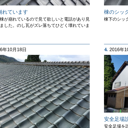
崩れています
棟のシッ
棟が崩れているので見て欲しいと電話があり見
棟下のシッ
ました。のし瓦がズレ落ちてひどく壊れていま
4.
16年10月18日
2016年
安全足場
安全足場を