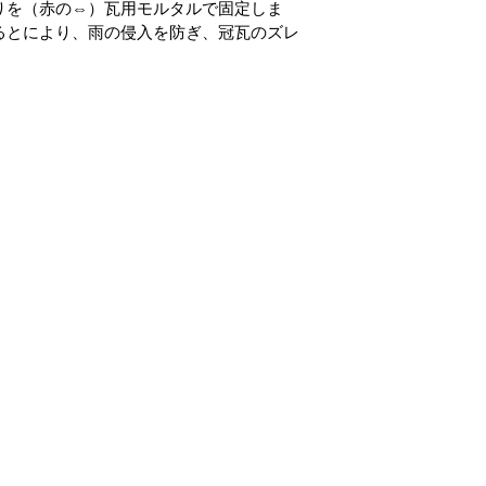
りを（赤の⇔）瓦用モルタルで固定しま
るとにより、雨の侵入を防ぎ、冠瓦のズレ
。