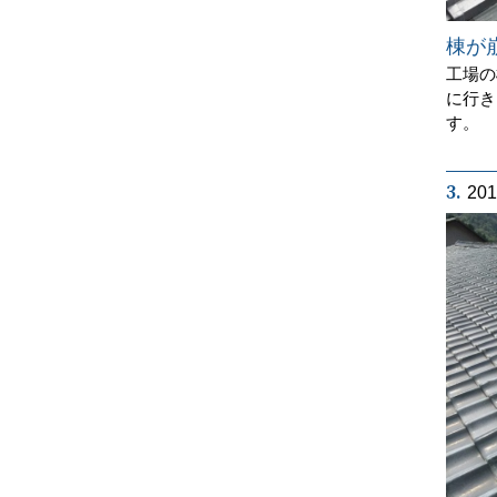
棟が
工場の
に行き
す。
3.
20