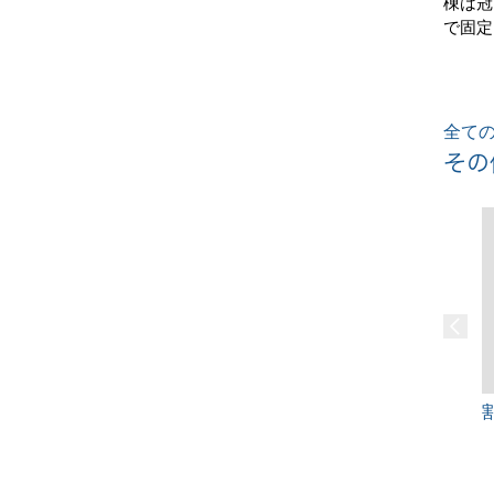
棟は冠
で固定
全ての
その