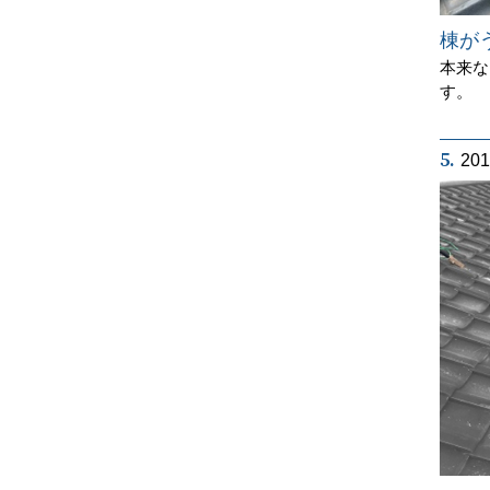
棟が
本来な
す。
5.
20