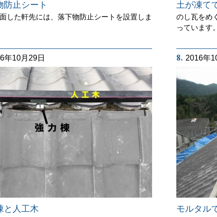
物防止シート
土が凍て
面した軒先には、落下物防止シートを設置しま
のし瓦をめ
っています
8.
16年10月29日
2016年
棟と人工木
モルタル