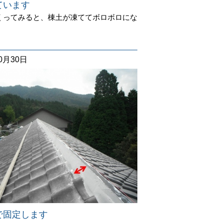
ています
くってみると、棟土が凍ててボロボロにな
。
10月30日
で固定します