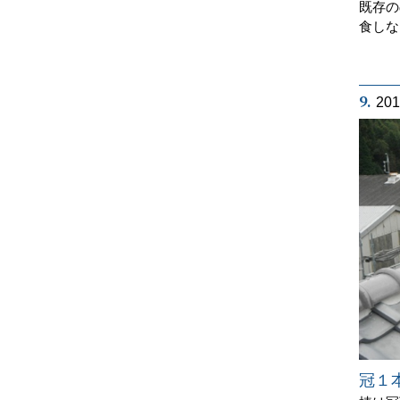
既存の
食しな
9.
20
冠１