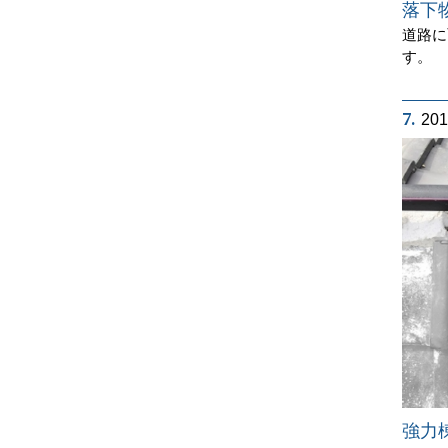
落下
道路に
す。
7.
20
強力