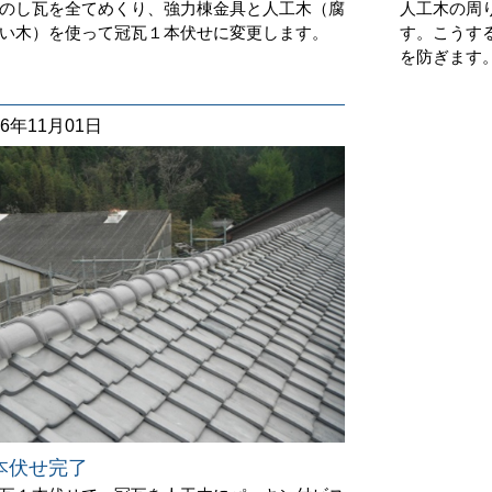
のし瓦を全てめくり、強力棟金具と人工木（腐
人工木の周
い木）を使って冠瓦１本伏せに変更します。
す。こうす
を防ぎます
16年11月01日
本伏せ完了