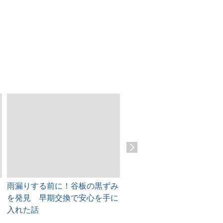
雨漏りする前に！谷板の黒ずみ
可児市 屋根の美観と耐久
を発見 早期交換で安心を手に
取り戻す！漆喰剥がれをプ
入れた話
徹底補修！