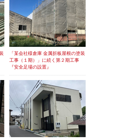
装
「某会社様倉庫 金属折板屋根の塗装
事
工事（１期）」に続く第２期工事
『安全足場の設置』