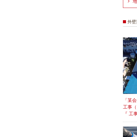
外壁
「某会
工事
『 工