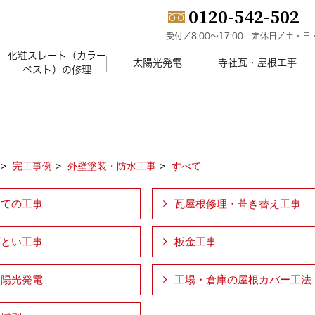
0120-542-502
受付／8:00～17:00
定休日／土・日
化粧スレート（カラー
）
太陽光発電
寺社瓦・屋根工事
ベスト）の修理
完工事例
外壁塗装・防水工事
すべて
全ての工事
瓦屋根修理・葺き替え工事
雨とい工事
板金工事
太陽光発電
工場・倉庫の屋根カバー工法