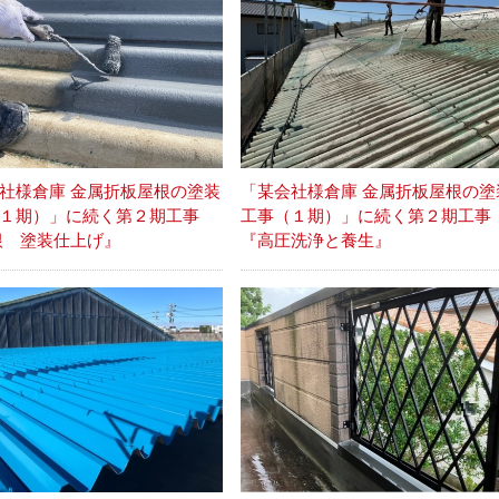
社様倉庫 金属折板屋根の塗装
「某会社様倉庫 金属折板屋根の塗
（１期）」に続く第２期工事
工事（１期）」に続く第２期工
根 塗装仕上げ』
『高圧洗浄と養生』