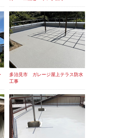
・
多治見市 ガレージ屋上テラス防水
工事