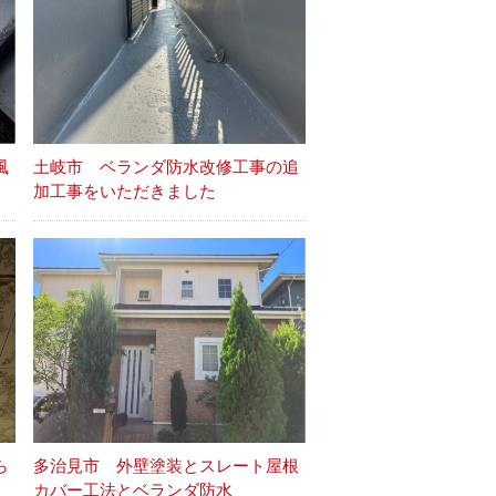
風
土岐市 ベランダ防水改修工事の追
加工事をいただきました
ら
多治見市 外壁塗装とスレート屋根
カバー工法とベランダ防水