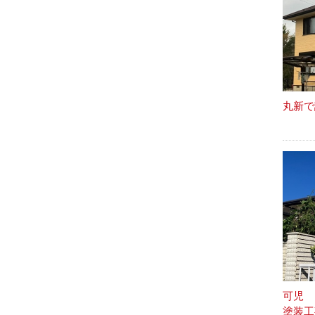
丸新で
可児 
塗装工