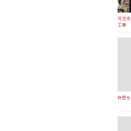
可児市
工事
外壁を