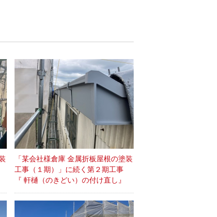
装
「某会社様倉庫 金属折板屋根の塗装
事
工事（１期）」に続く第２期工事
『 軒樋（のきどい）の付け直し』