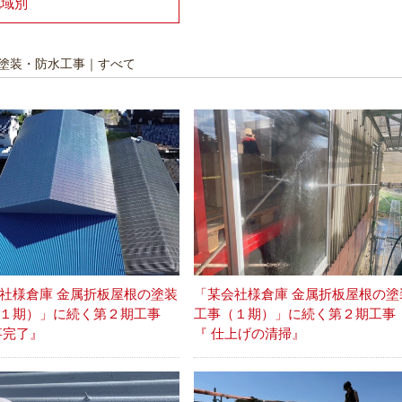
地域別
塗装・防水工事｜すべて
社様倉庫 金属折板屋根の塗装
「某会社様倉庫 金属折板屋根の塗
（１期）」に続く第２期工事
工事（１期）」に続く第２期工
事完了』
『 仕上げの清掃』