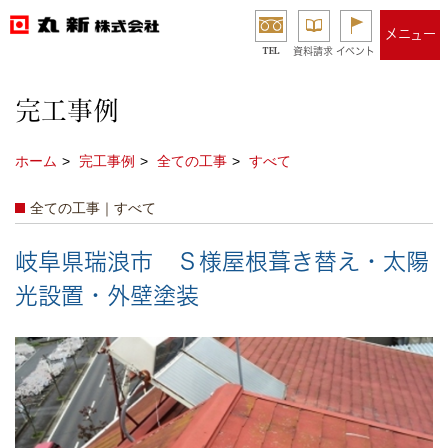
メニュー
TEL
資料請求
イベント
完工事例
ホーム
完工事例
全ての工事
すべて
全ての工事｜すべて
岐阜県瑞浪市 Ｓ様屋根葺き替え・太陽
光設置・外壁塗装