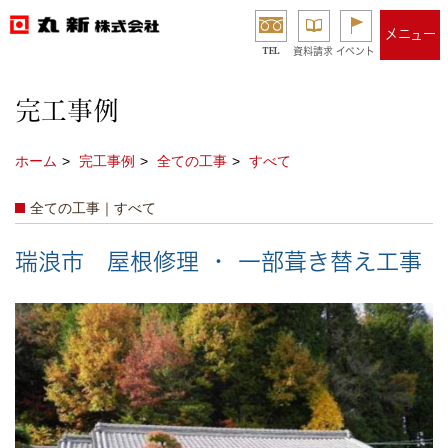
メニュー
TEL
資料請求
イベント
完工事例
ホーム
完工事例
全ての工事
すべて
全ての工事｜すべて
瑞浪市 屋根修理 ・ 一部葺き替え工事