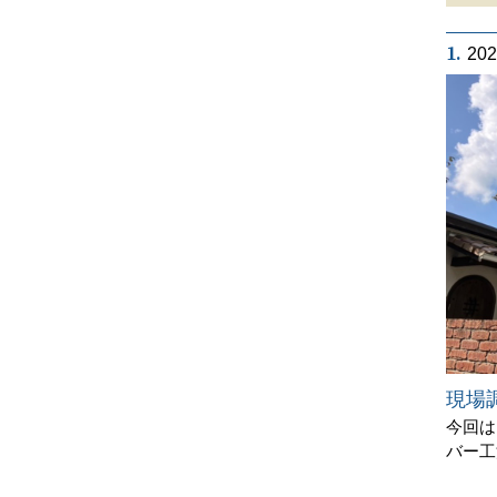
1.
20
現場
今回は
バー工