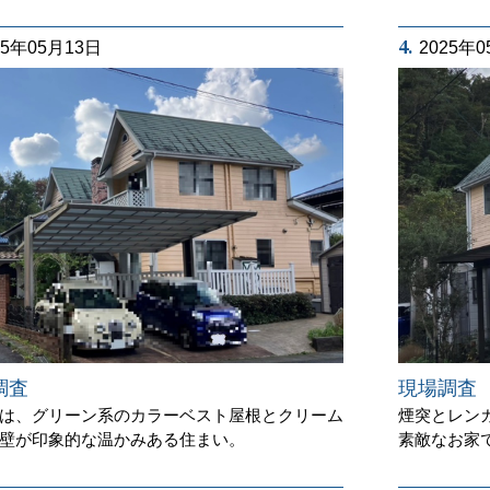
4.
25年05月13日
2025年
調査
現場調
は、グリーン系のカラーベスト屋根とクリーム
煙突とレン
壁が印象的な温かみある住まい。
素敵なお家