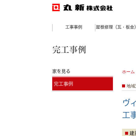
工事事例
屋根修理（瓦・板金
完工事例
家を見る
ホーム
完工事例
地域
ヴ
工
建