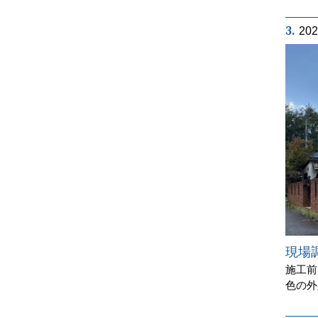
3.
20
現場
施工前
色の外