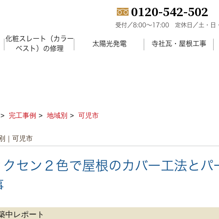
0120-542-502
受付／8:00～17:00
定休日／土・日
化粧スレート（カラー
）
太陽光発電
寺社瓦・屋根工事
ベスト）の修理
完工事例
地域別
可児市
別｜可児市
ィクセン２色で屋根のカバー工法とパ
事
築中レポート