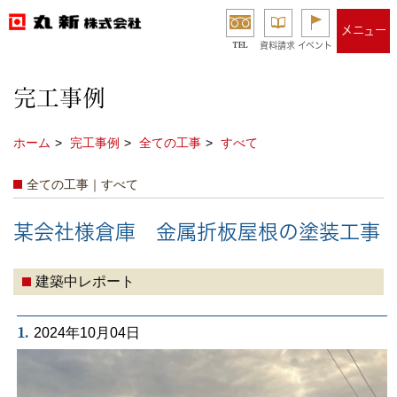
メニュー
TEL
資料請求
イベント
完工事例
ホーム
完工事例
全ての工事
すべて
全ての工事｜すべて
某会社様倉庫 金属折板屋根の塗装工事
建築中レポート
1.
2024年10月04日