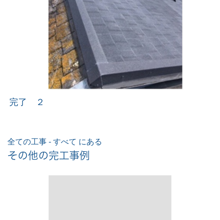
完了 ２
全ての工事 - すべて にある
その他の完工事例