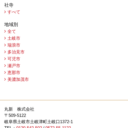
社寺
すべて
地域別
全て
土岐市
瑞浪市
多治見市
可児市
瀬戸市
恵那市
美濃加茂市
丸新 株式会社
〒509-5122
岐阜県土岐市土岐津町土岐口1372-1
TEL：
0120-542-502
/
0572-55-1122