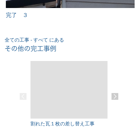
完了 ３
全ての工事 - すべて にある
その他の完工事例
割れた瓦１枚の差し替え工事
雨漏りレス