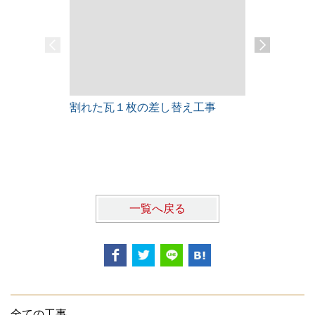
割れた瓦１枚の差し替え工事
雨漏りレス
一覧へ戻る
全ての工事