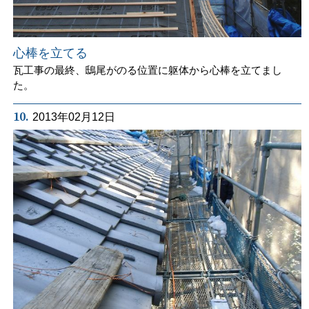
心棒を立てる
瓦工事の最終、鴟尾がのる位置に躯体から心棒を立てまし
た。
10.
2013年02月12日