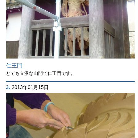
仁王門
とても立派な山門で仁王門です。
3.
2013年01月15日