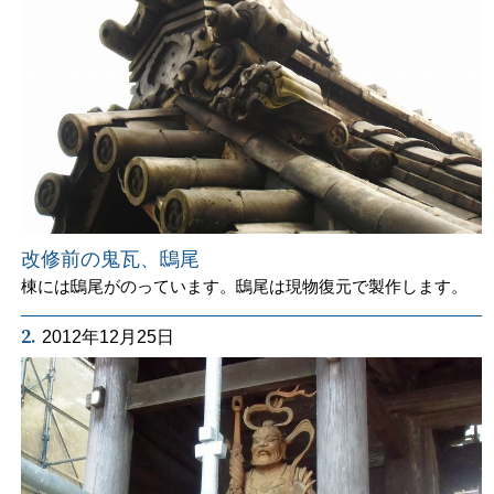
改修前の鬼瓦、鴟尾
棟には鴟尾がのっています。鴟尾は現物復元で製作します。
2.
2012年12月25日