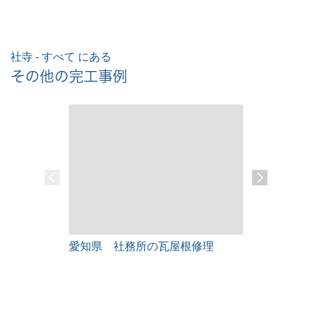
社寺 - すべて にある
その他の完工事例
愛知県 社務所の瓦屋根修理
某会社様倉
装工事